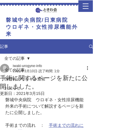
​磐城中央病院/日東病院
​ウロギネ・女性排尿機能外
来
記事
全ての記事
iwaki-urogyne-info
全ての記事
2021年3月10日
読了時間: 1分
手術に関するページを新たに公
Dr野村のウロギネ通信
開しました。
お知らせ
更新日：
2021年3月15日
磐城中央病院　ウロギネ・女性排尿機能
外来の手術について解説するページを新
たに公開しました。
手術までの流れ　：　
手術までの流れに