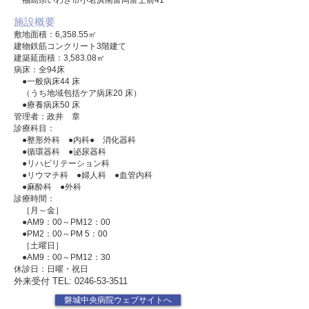
福島県いわき市小名浜南富岡富士前41
施設概要
敷地面積：6,358.55㎡
建物鉄筋コンクリート3階建て
建築延面積：3,583.08㎡
病床：全94床
●一般病床44 床
（うち地域包括ケア病床20 床）
●療養病床50 床
管理者：政井 章
診療科目：
●整形外科 ●内科● 消化器科
●循環器科 ●泌尿器科
●リハビリテーション科
●リウマチ科 ●婦人科 ●血管内科
●麻酔科 ●外科
診療時間：
［月～金］
●AM9：00～PM12：00
●PM2：00～PM 5：00
［土曜日］
●AM9：00～PM12：30
休診日：日曜・祝日
​外来受付 TEL:
0246-53-3511
磐城中央病院ウェブサイトへ