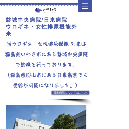
​磐城中央病院/日東病院
​ウロギネ・女性排尿機能外
来
当ウロギネ・女性排尿機能 外来は
福島県いわき市にある磐城中央病院
で診療を行っております。
（​福島県郡山市にある日東病院でも
受診が可能になりました。）
日東病院についてはこちら