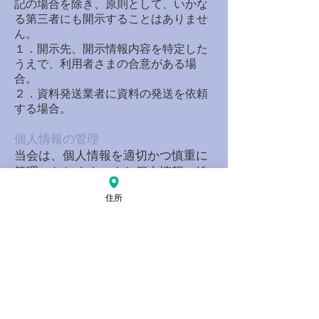
記の場合を除き、原則として、いかな
る第三者にも開示することはありませ
ん。
１．開示先、開示情報内容を特定した
うえで、利用者さまの合意がある場
合。
２．資料発送業者に資料の発送を依頼
する場合。
個人情報の管理
当会は、個人情報を適切かつ慎重に
管理いたします。また個人情報の紛
失、破壊、改ざん、及び漏洩を予防
住所
するために、安全対策を実施いたし
ます。
診療情報の開示
診療情報の開示を求められた場合に
は、遅滞なく内容を確認し、当会内
部の運用規程に基づいて対応いたし
ます。