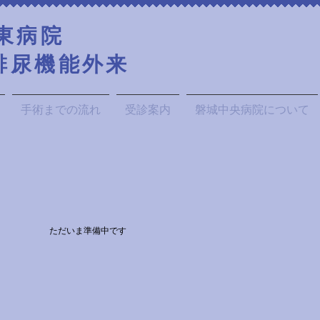
日東病院
性排尿機能外来
手術までの流れ
受診案内
磐城中央病院について
ただいま準備中です