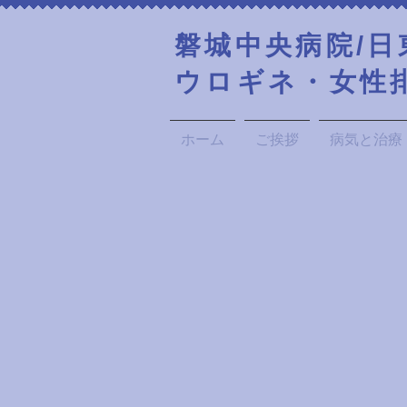
​磐城中央病院/
​ウロギネ・女
ホーム
ご挨拶
病気と治療