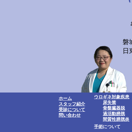
磐
日
ウロギネ対象疾患
ホーム
尿失禁
スタッフ紹介
骨盤臓器脱
受診について
過活動膀胱
​問い合わせ​
間質性膀胱炎
手術
について